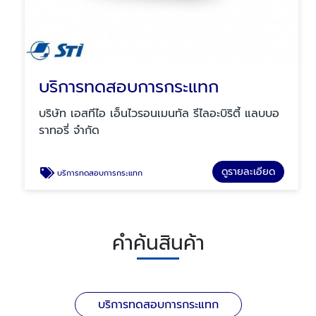
บริการทดสอบการกระแทก
บริษัท เอสทีไอ เอ็นไวรอนเมนทัล รีไลอะบิริตี้ แลบบอ
ราทอรี่ จำกัด
ดูรายละเอียด
บริการทดสอบการกระแทก
คำค้นสินค้า
บริการทดสอบการกระแทก