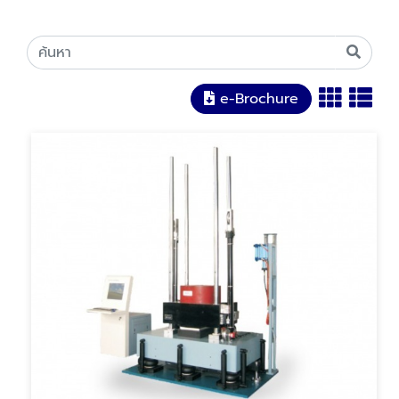
e-Brochure