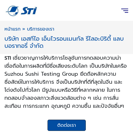
หน้าแรก
»
บริการของเรา
บริษัท เอสทีไอ เอ็นไวรอนเมนทัล รีไลอะบิริตี้ แลบ
บอราทอรี่ จำกัด
เชี่ยวชาญการให้บริการโซลูชันการทดสอบความน่า
STI
เชื่อถือในการผลิตที่มีชื่อเสียงระดับโลก เป็นบริษัทในเครือ
Suzhou Sushi Testing Group ยึดถือหลักความ
ซื่อสัตย์ในการให้บริการ จึงเป็นบริษัทที่ดีที่สุดในจีน และ
โด่งดังไปทั่วโลก มีรูปแบบหรือวิธีที่หลากหลาย ในการ
ทดสอบจำลองสภาวะสิ่งแวดล้อมต่าง ๆ เช่น การสั่น
สะเทือน การกระแทก อุณหภูมิ ความชื้น และปัจจัยอื่นๆ
ติดต่อเรา